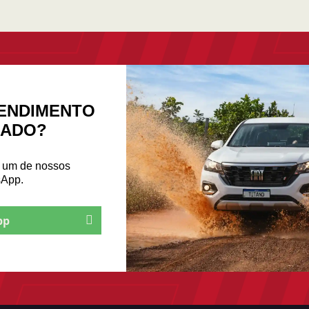
ENDIMENTO
ZADO?
m um de nossos
sApp.
pp