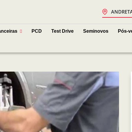
ANDRETA 
anceiras
PCD
Test Drive
Seminovos
Pós-v