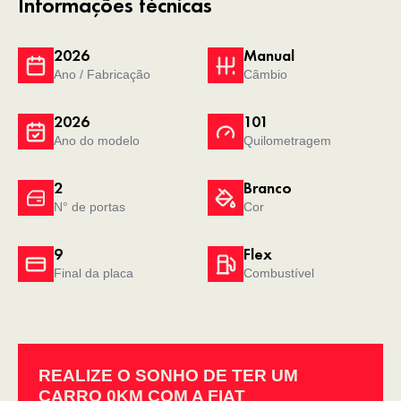
Informações técnicas
2026
Manual
Ano / Fabricação
Câmbio
2026
101
Ano do modelo
Quilometragem
2
Branco
N° de portas
Cor
9
Flex
Final da placa
Combustível
REALIZE O SONHO DE TER UM
CARRO 0KM COM A FIAT