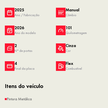
2025
Manual
Ano / Fabricação
Câmbio
2026
101
Ano do modelo
Quilometragem
2
Cinza
N° de portas
Cor
4
Flex
Final da placa
Combustível
Itens do veículo
Pintura Metálica