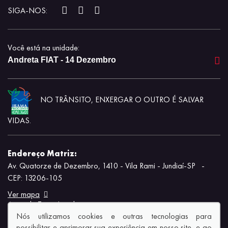
SIGA-NOS:
Você está na unidade:
Andreta FIAT - 14 Dezembro
NO TRÂNSITO, ENXERGAR O OUTRO É SALVAR
VIDAS.
Endereço Matriz:
Av. Quatorze de Dezembro, 1410 - Vila Rami - Jundiaí-SP
-
CEP: 13206-105
Ver mapa
Aviso de Texto Legal
Nós utilizamos cookies e outras tecnologias para
possibilitar e aprimorar sua experiência em nosso site, e ao