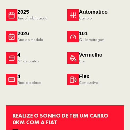
2025
Automatico
Ano / Fabricação
Câmbio
2026
101
Ano do modelo
Quilometragem
4
Vermelho
N° de portas
Cor
4
Flex
Final da placa
Combustível
REALIZE O SONHO DE TER UM CARRO
0KM COM A FIAT