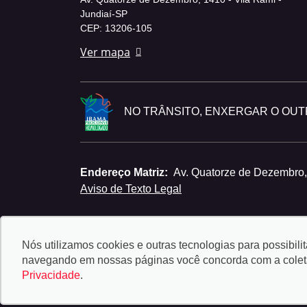
Jundiaí-SP
CEP: 13206-105
Ver mapa
NO TRÂNSITO, ENXERGAR O OUTR
Endereço Matriz:
Av. Quatorze de Dezembro, 
Aviso de Texto Legal
Nós utilizamos cookies e outras tecnologias para possibili
navegando em nossas páginas você concorda com a coleta 
Privacidade
.