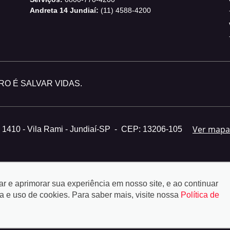
Andreta 14 Jundiaí:
(11) 4588-4200
O É SALVAR VIDAS.
Ver mapa
1410 - Vila Rami - Jundiaí-SP
-
CEP: 13206-105
tar e aprimorar sua experiência em nosso site, e ao continuar
e uso de cookies. Para saber mais, visite nossa
Política de
© Copyright 2026
-
Auto