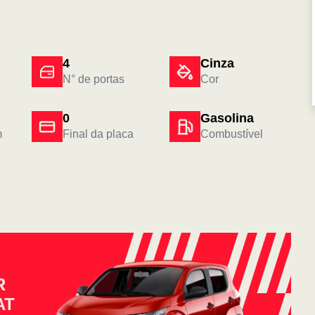
4
Cinza
N° de portas
Cor
0
Gasolina
m
Final da placa
Combustível
R
AT