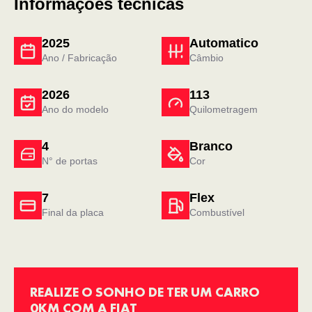
Informações técnicas
2025
Automatico
Ano / Fabricação
Câmbio
2026
113
Ano do modelo
Quilometragem
4
Branco
N° de portas
Cor
7
Flex
Final da placa
Combustível
REALIZE O SONHO DE TER UM CARRO
0KM COM A FIAT