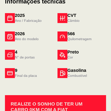
Informações técnicas
2025
CVT
Ano / Fabricação
Câmbio
2026
566
Ano do modelo
Quilometragem
4
Preto
N° de portas
Cor
9
Gasolina
Final da placa
Combustível
REALIZE O SONHO DE TER UM
CARRO 0KM COM A FIAT