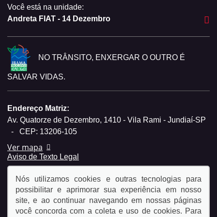
Você está na unidade:
Andreta FIAT - 14 Dezembro
NO TRÂNSITO, ENXERGAR O OUTRO É
SALVAR VIDAS.
Endereço Matriz:
Av. Quatorze de Dezembro, 1410 - Vila Rami - Jundiaí-SP
-
CEP: 13206-105
Ver mapa
Aviso de Texto Legal
Nós utilizamos cookies e outras tecnologias para
possibilitar e aprimorar sua experiência em nosso
site, e ao continuar navegando em nossas páginas
você concorda com a coleta e uso de cookies. Para