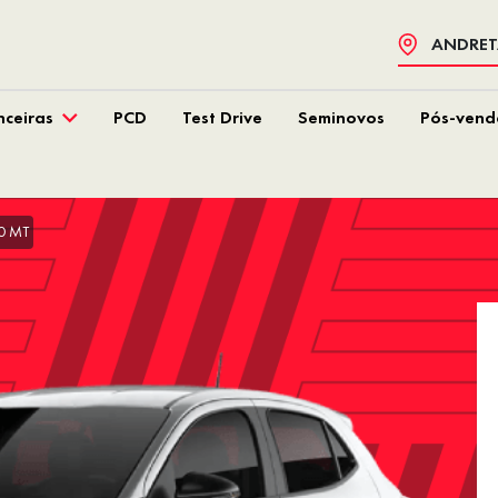
ANDRETA
nceiras
PCD
Test Drive
Seminovos
Pós-vend
.0 MT