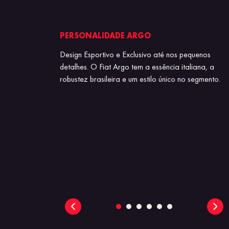
 RAMPAS
PERSONALIDADE ARGO
iliar de partida
Design Esportivo e Exclusivo até nos pequenos
cha ré, segurando
detalhes. O Fiat Argo tem a essência italiana, a
 terrenos mais
robustez brasileira e um estilo único no segmento.