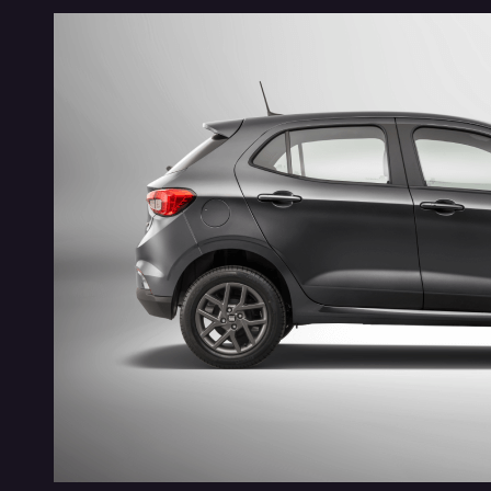
ANDROID AUTO E APPLE CARPLAY SEM FIO
TAG SEM 
Central de multimídia de 7'' com conexão sem fio,
Tag Sem Par
para você dirigir sempre conectado com o que mais
exclusivos 
importa