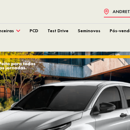
ANDRETA
nceiras
PCD
Test Drive
Seminovos
Pós-vend